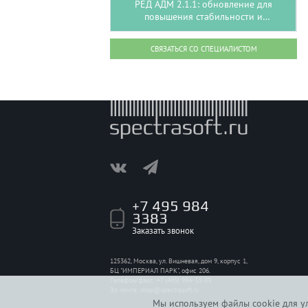
РЕД АДМ 2.1.1: обновление для
повышения стабильности и
безопасности
СВЯЗАТЬСЯ СО СПЕЦИАЛИСТОМ
+7 495 984
3383
Заказать звонок
125362, Москва, ул. Вишневая, дом 9, корпус 1,
БЦ "ИМПЕРИАЛ ПАРК", офис 206.
Телефон/факс: +7 (495) 984-33-83
Эл. почта:
shop@spectrasoft.ru
Мы используем файлы cookie для ул