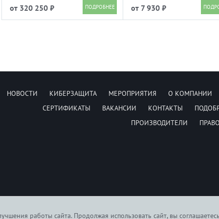
РЕД АДМ 2.0: обновление, которое
РЕД Виртуализация 7.3.3: 
от 320 250 ₽
от 7 930 ₽
облегчает администрирование
миграции и новые фун
НОВОСТИ
КИБЕРЗАЩИТА
МЕРОПРИЯТИЯ
О КОМПАНИИ
СЕРТИФИКАТЫ
ВАКАНСИИ
КОНТАКТЫ
ПОДОБ
ПРОИЗВОДИТЕЛИ
ПРАВ
учшения работы сайта. Продолжая использовать сайт, вы соглашаетес