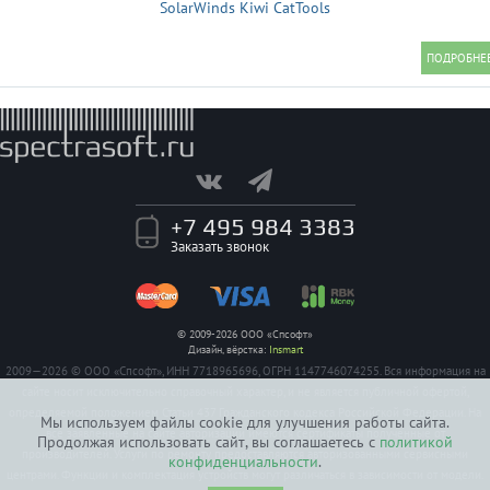
SolarWinds Kiwi CatTools
+7 495 984 3383
Заказать звонок
© 2009-2026 ООО «Спсофт»
Дизайн, вёрстка:
Insmart
2009—2026 © ООО «Спсофт», ИНН 7718965696, ОГРН 1147746074255. Вся информация на
сайте носит исключительно справочный характер, и не является публичной офертой,
определяемой положением Статьи 437 Гражданского кодекса Российской Федерации. На
Мы используем файлы cookie для улучшения работы сайта.
все заявленные на сайте авторизации имеются сертификаты полученные от
Продолжая использовать сайт, вы соглашаетесь с
политикой
производителей. Услуги по ремонту предоставляются авторизованными сервисными
конфиденциальности
.
центрами. Функции и комплектация устройств могут различаться в зависимости от модели.