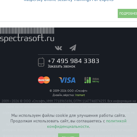
+7 495 984 3383
Заказать звонок
© 2009-2026 ООО «Спсофт»
Дизайн, вёрстка:
Insmart
2009—2026 © ООО «Спсофт», ИНН 7718965696, ОГРН 1147746074255. Вся информация на
сайте носит исключительно справочный характер, и не является публичной офертой,
определяемой положением Статьи 437 Гражданского кодекса Российской Федерации. На
Мы используем файлы cookie для улучшения работы сайта.
все заявленные на сайте авторизации имеются сертификаты полученные от
Продолжая использовать сайт, вы соглашаетесь с
политикой
производителей. Услуги по ремонту предоставляются авторизованными сервисными
конфиденциальности
.
центрами. Функции и комплектация устройств могут различаться в зависимости от модели.
Фирма-производитель оставляет за собой право на внесение изменений в конструкцию,